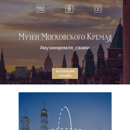
#музеикремля_свами
коллекции
онлайн